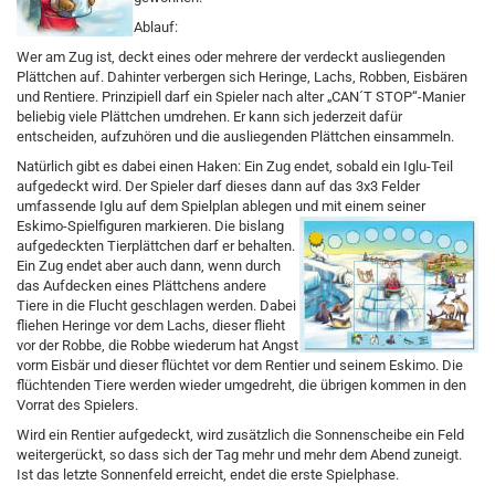
Ablauf:
Wer am Zug ist, deckt eines oder mehrere der verdeckt ausliegenden
Plättchen auf. Dahinter verbergen sich Heringe, Lachs, Robben, Eisbären
und Rentiere. Prinzipiell darf ein Spieler nach alter „CAN´T STOP“-Manier
beliebig viele Plättchen umdrehen. Er kann sich jederzeit dafür
entscheiden, aufzuhören und die ausliegenden Plättchen einsammeln.
Natürlich gibt es dabei einen Haken: Ein Zug endet, sobald ein Iglu-Teil
aufgedeckt wird. Der Spieler darf dieses dann auf das 3x3 Felder
umfassende Iglu auf dem Spielplan ablegen und mit einem seiner
Eskimo-Spielfiguren markieren.
Die bislang
aufgedeckten Tierplättchen darf er behalten.
Ein Zug endet aber auch dann, wenn durch
das Aufdecken eines Plättchens andere
Tiere in die Flucht geschlagen werden. Dabei
fliehen Heringe vor dem Lachs, dieser flieht
vor der Robbe, die Robbe wiederum hat Angst
vorm Eisbär und dieser flüchtet vor dem Rentier und seinem Eskimo. Die
flüchtenden Tiere werden wieder umgedreht, die übrigen kommen in den
Vorrat des Spielers.
Wird ein Rentier aufgedeckt, wird zusätzlich die Sonnenscheibe ein Feld
weitergerückt, so dass sich der Tag mehr und mehr dem Abend zuneigt.
Ist das letzte Sonnenfeld erreicht, endet die erste Spielphase.