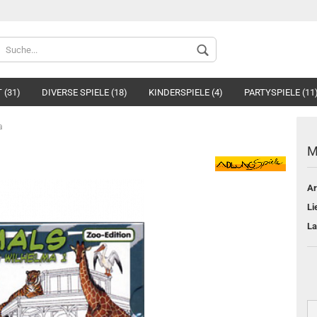
Spr
 (31)
DIVERSE SPIELE (18)
KINDERSPIELE (4)
PARTYSPIELE (11
a
M
Ar
Li
La