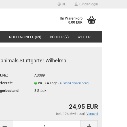
DE
Kundenlogin
ache auswählen
Ihr Warenkorb
0,00 EUR
)
ROLLENSPIELE (59)
BÜCHER (7)
WEITERE
animals Stuttgarter Wilhelma
t.Nr.:
AS089
Konto erstellen
eferzeit:
ca. 3-4 Tage
(Ausland abweichend)
Passwort vergessen?
gerbestand:
3
Stück
24,95 EUR
inkl. 19% MwSt. zzgl.
Versand