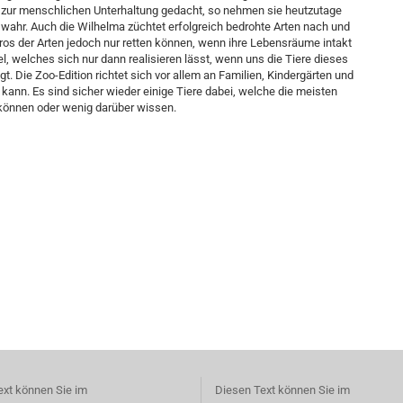
 zur menschlichen Unterhaltung gedacht, so nehmen sie heutzutage
 wahr. Auch die Wilhelma züchtet erfolgreich bedrohte Arten nach und
ros der Arten jedoch nur retten können, wenn ihre Lebensräume intakt
el, welches sich nur dann realisieren lässt, wenn uns die Tiere dieses
t. Die Zoo-Edition richtet sich vor allem an Familien, Kindergärten und
kann. Es sind sicher wieder einige Tiere dabei, welche die meisten
önnen oder wenig darüber wissen.
ext können Sie im
Diesen Text können Sie im