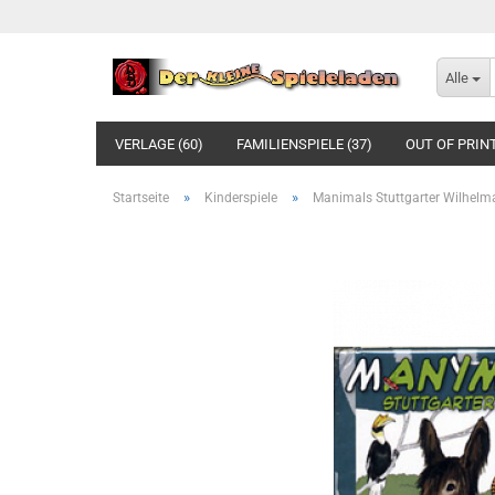
Alle
VERLAGE (60)
FAMILIENSPIELE (37)
OUT OF PRINT
»
»
Startseite
Kinderspiele
Manimals Stuttgarter Wilhelm