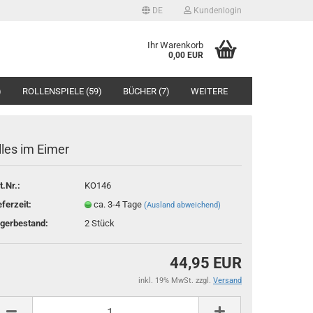
DE
Kundenlogin
ache auswählen
Ihr Warenkorb
0,00 EUR
)
ROLLENSPIELE (59)
BÜCHER (7)
WEITERE
lles im Eimer
t.Nr.:
KO146
Konto erstellen
eferzeit:
ca. 3-4 Tage
(Ausland abweichend)
Passwort vergessen?
gerbestand:
2
Stück
44,95 EUR
inkl. 19% MwSt. zzgl.
Versand