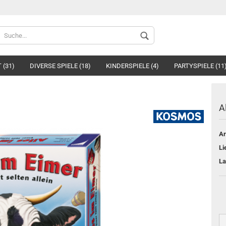
Spr
 (31)
DIVERSE SPIELE (18)
KINDERSPIELE (4)
PARTYSPIELE (11
A
Ar
Li
La