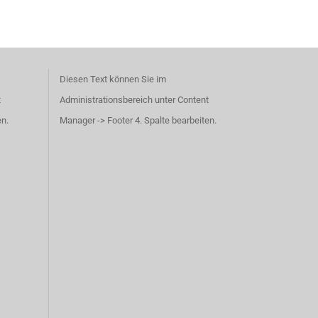
Diesen Text können Sie im
t
Administrationsbereich unter Content
en.
Manager -> Footer 4. Spalte bearbeiten.