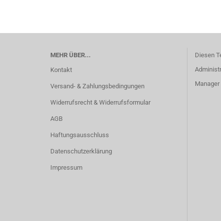
MEHR ÜBER...
Diesen T
Administr
Kontakt
Manager -
Versand- & Zahlungsbedingungen
Widerrufsrecht & Widerrufsformular
AGB
Haftungsausschluss
Datenschutzerklärung
Impressum