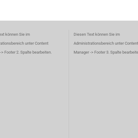
ext können Sie im
Diesen Text können Sie im
ationsbereich unter Content
Administrationsbereich unter Conten
> Footer 2. Spalte bearbeiten.
Manager -> Footer 3. Spalte bearbeit