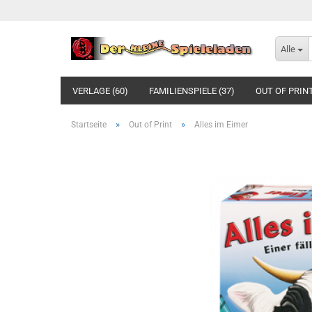
Alle
VERLAGE (60)
FAMILIENSPIELE (37)
OUT OF PRINT
»
»
Startseite
Out of Print
Alles im Eimer