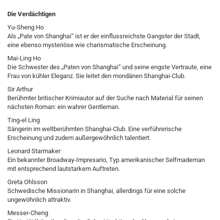
Die Verdächtigen
Yu-Sheng Ho
Als „Pate von Shanghai“ ist er der einflussreichste Gangster der Stadt,
eine ebenso mysteriöse wie charismatische Erscheinung.
Mai-Ling Ho
Die Schwester des „Paten von Shanghai“ und seine engste Vertraute, eine
Frau von kühler Eleganz. Sie leitet den mondänen Shanghai-Club.
Sir Arthur
Berühmter britischer Krimiautor auf der Suche nach Material für seinen
nächsten Roman: ein wahrer Gentleman.
Ting-el Ling
Sängerin im weltberühmten Shanghai-Club. Eine verführerische
Erscheinung und zudem außergewöhnlich talentiert.
Leonard Starmaker
Ein bekannter Broadway-Impresario, Typ amerikanischer Selfmademan
mit entsprechend lautstarkem Auftreten.
Greta Ohlsson
Schwedische Missionarin in Shanghai, allerdings für eine solche
ungewöhnlich attraktiv.
Messer-Cheng