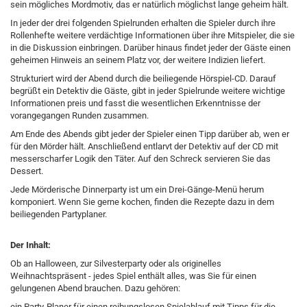
sein mögliches Mordmotiv, das er natürlich möglichst lange geheim hält.
In jeder der drei folgenden Spielrunden erhalten die Spieler durch ihre
Rollenhefte weitere verdächtige Informationen über ihre Mitspieler, die sie
in die Diskussion einbringen. Darüber hinaus findet jeder der Gäste einen
geheimen Hinweis an seinem Platz vor, der weitere Indizien liefert.
Strukturiert wird der Abend durch die beiliegende Hörspiel-CD. Darauf
begrüßt ein Detektiv die Gäste, gibt in jeder Spielrunde weitere wichtige
Informationen preis und fasst die wesentlichen Erkenntnisse der
vorangegangen Runden zusammen.
Am Ende des Abends gibt jeder der Spieler einen Tipp darüber ab, wen er
für den Mörder hält. Anschließend entlarvt der Detektiv auf der CD mit
messerscharfer Logik den Täter. Auf den Schreck servieren Sie das
Dessert.
Jede Mörderische Dinnerparty ist um ein Drei-Gänge-Menü herum
komponiert. Wenn Sie gerne kochen, finden die Rezepte dazu in dem
beiliegenden Partyplaner.
Der Inhalt:
Ob an Halloween, zur Silvesterparty oder als originelles
Weihnachtspräsent - jedes Spiel enthält alles, was Sie für einen
gelungenen Abend brauchen. Dazu gehören:
ein Party-Planer für einen reibungslosen Spielablauf mit Tipps für die