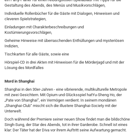
Gestaltung des Abends, des Menüs und Musikvorschlägen,
Individuelle Rollenbücher für die Gäste mit Dialogen, Hinweisen und
cleveren Spielstrategien,
Einladungen mit Charakterbeschreibungen und
Kostümierungsvorschlägen,
Geheime Hinweise mit überraschenden Enthüllungen und mysteriösen
Indizien,
Tischkarten für alle Gäste, sowie eine
Hörspiel-CD in drei Akten mit Hinweisen für die Mörderjagd und mit der
Lösung des Mordfalles
Mord in Shanghai
Shanghai in den 30er-Jahren - eine vibrierende, multikulturelle Metropole
mit zwei Gesichtern. Mit Opium und Glücksspiel hatYu-Sheng Ho, der
„Pate von Shanghai“, ein Vermögen verdient. In seinem mondänen
„Shanghai-Club“ mischt sich die illustere Shanghai-Society mit der
Unterwelt.
Doch während der Premiere seiner neuen Show findet man die bildschöne
Singh-Sung, der Star des Abends, tot in ihrer Garderobe. Schnell ist eines
klar: Der Täter hat der Diva vor ihrem Auftritt seine Aufwartung gemacht.