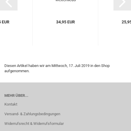
5 EUR
34,95 EUR
25,9
Diesen Artikel haben wir am Mittwoch, 17. Juli 2019 in den Shop
aufgenommen.
MEHR ÜBER...
Kontakt
Versand- & Zahlungsbedingungen
Widerrufsrecht & Widerrufsformular