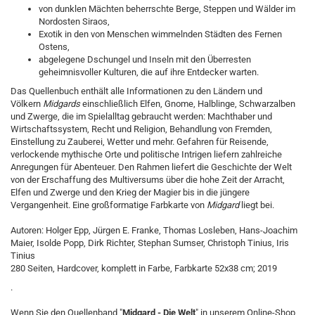
von dunklen Mächten beherrschte Berge, Steppen und Wälder im
Nordosten Siraos,
Exotik in den von Menschen wimmelnden Städten des Fernen
Ostens,
abgelegene Dschungel und Inseln mit den Überresten
geheimnisvoller Kulturen, die auf ihre Entdecker warten.
Das Quellenbuch enthält alle Informationen zu den Ländern und
Völkern
Midgards
einschließlich Elfen, Gnome, Halblinge, Schwarzalben
und Zwerge, die im Spielalltag gebraucht werden: Machthaber und
Wirtschaftssystem, Recht und Religion, Behandlung von Fremden,
Einstellung zu Zauberei, Wetter und mehr. Gefahren für Reisende,
verlockende mythische Orte und politische Intrigen liefern zahlreiche
Anregungen für Abenteuer. Den Rahmen liefert die Geschichte der Welt
von der Erschaffung des Multiversums über die hohe Zeit der Arracht,
Elfen und Zwerge und den Krieg der Magier bis in die jüngere
Vergangenheit. Eine großformatige Farbkarte von
Midgard
liegt bei.
Autoren: Holger Epp, Jürgen E. Franke, Thomas Losleben, Hans-Joachim
Maier, Isolde Popp, Dirk Richter, Stephan Sumser, Christoph Tinius, Iris
Tinius
280 Seiten, Hardcover, komplett in Farbe, Farbkarte 52x38 cm; 2019
.
Wenn Sie den Quellenband "
Midgard - Die Welt
" in unserem Online-Shop