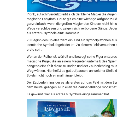
P
lonk, autsch! Verdutzt reibt sich der kleine Magier die Auge
magische Labyrinth. Heute gilt es eine wichtige Aufgabe zu
ganz einfach, wenn die großen Magier den Kindern nicht hin 
Wege verschlossen und zeigen sich verborgene Gänge. Jeder 
als erster 5 Symbole einzusammeln.
Zu Beginn des Spieles zieht ein Kind ein Symbolplättchen aus
identische Symbol abgebildet ist. Zu diesem Feld versuchen di
erste sein.
Wer an der Reihe ist, würfelt und bewegt seine Figur entspre
magische Kugel, die an einem Magneten unterhalb des Spielfe
hängenbleibt, fällt diese zu Boden und der Zauberlehrling mu
Weg wählen. Hier heißt es gut aufpassen, an welcher Stelle d
Spiels nicht noch einmal hängenbleibt.
Der Zauberlehrling, der es als erstes auf das Feld mit dem 
dem Beutel gezogen. Nun eilen die Zauberlehrlinge möglichs
Es gewinnt, wer als erstes 5 Symbole eingesammelt hat.