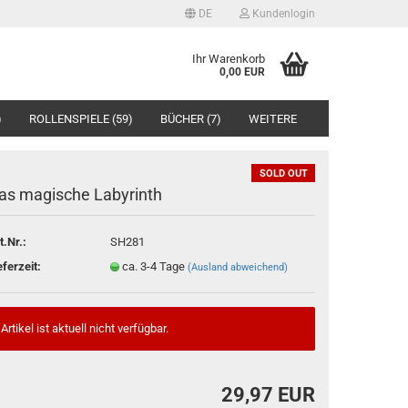
DE
Kundenlogin
ache auswählen
Ihr Warenkorb
0,00 EUR
)
ROLLENSPIELE (59)
BÜCHER (7)
WEITERE
SOLD OUT
as magische Labyrinth
t.Nr.:
SH281
Konto erstellen
eferzeit:
ca. 3-4 Tage
(Ausland abweichend)
Passwort vergessen?
Artikel ist aktuell nicht verfügbar.
29,97 EUR