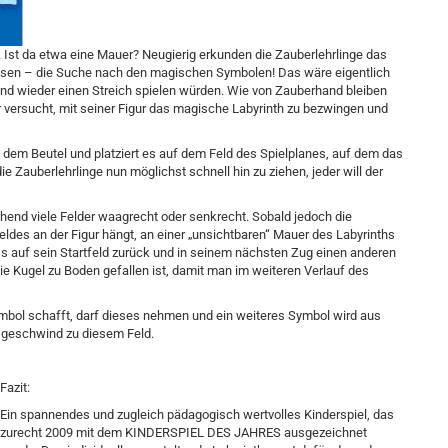
n. Ist da etwa eine Mauer? Neugierig erkunden die Zauberlehrlinge das
 lösen – die Suche nach den magischen Symbolen! Das wäre eigentlich
und wieder einen Streich spielen würden. Wie von Zauberhand bleiben
versucht, mit seiner Figur das magische Labyrinth zu bezwingen und
 dem Beutel und platziert es auf dem Feld des Spielplanes, auf dem das
e Zauberlehrlinge nun möglichst schnell hin zu ziehen, jeder will der
chend viele Felder waagrecht oder senkrecht. Sobald jedoch die
ldes an der Figur hängt, an einer „unsichtbaren“ Mauer des Labyrinths
ss auf sein Startfeld zurück und in seinem nächsten Zug einen anderen
ie Kugel zu Boden gefallen ist, damit man im weiteren Verlauf des
Symbol schafft, darf dieses nehmen und ein weiteres Symbol wird aus
t geschwind zu diesem Feld.
Fazit:
Ein spannendes und zugleich pädagogisch wertvolles Kinderspiel, das
zurecht 2009 mit dem KINDERSPIEL DES JAHRES ausgezeichnet