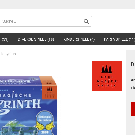
Spr
 (31)
DIVERSE SPIELE (18)
KINDERSPIELE (4)
PARTYSPIELE (11
Labyrinth
D
Ar
Li