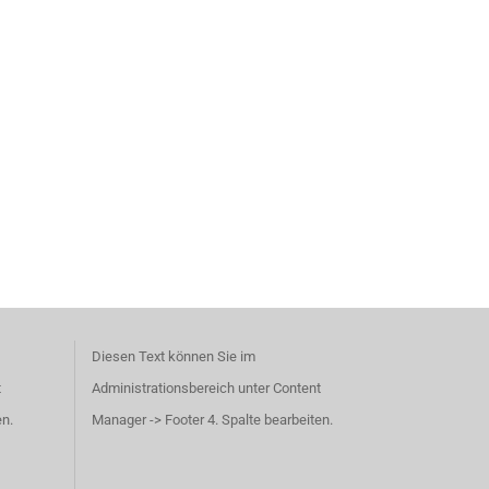
Diesen Text können Sie im
t
Administrationsbereich unter Content
en.
Manager -> Footer 4. Spalte bearbeiten.