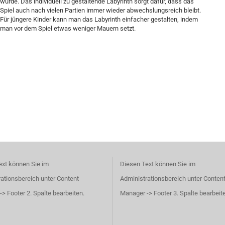
wurde. Das individuell zu gestaltende Labyrinth sorgt dafür, dass das
Spiel auch nach vielen Partien immer wieder abwechslungsreich bleibt.
Für jüngere Kinder kann man das Labyrinth einfacher gestalten, indem
man vor dem Spiel etwas weniger Mauern setzt.
ext können Sie im
Diesen Text können Sie im
ationsbereich unter Content
Administrationsbereich unter Conten
> Footer 2. Spalte bearbeiten.
Manager -> Footer 3. Spalte bearbeit