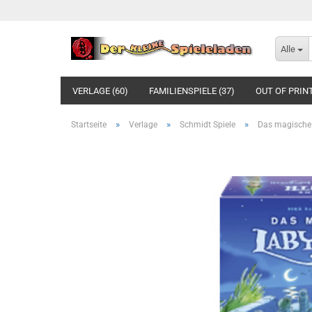
Alle
VERLAGE (60)
FAMILIENSPIELE (37)
OUT OF PRINT
»
»
»
Startseite
Verlage
Schmidt Spiele
Das magische 